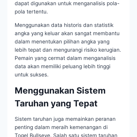
dapat digunakan untuk menganalisis pola-
pola tertentu.
Menggunakan data historis dan statistik
angka yang keluar akan sangat membantu
dalam menentukan pilihan angka yang
lebih tepat dan mengurangi risiko kerugian.
Pemain yang cermat dalam menganalisis
data akan memiliki peluang lebih tinggi
untuk sukses.
Menggunakan Sistem
Taruhan yang Tepat
Sistem taruhan juga memainkan peranan
penting dalam meraih kemenangan di
Togel Bullseye. Salah satu sistem taruhan