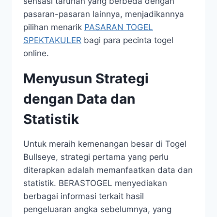
sensasi taruhan yang berbeda dengan
pasaran-pasaran lainnya, menjadikannya
pilihan menarik
PASARAN TOGEL
SPEKTAKULER
bagi para pecinta togel
online.
Menyusun Strategi
dengan Data dan
Statistik
Untuk meraih kemenangan besar di Togel
Bullseye, strategi pertama yang perlu
diterapkan adalah memanfaatkan data dan
statistik. BERASTOGEL menyediakan
berbagai informasi terkait hasil
pengeluaran angka sebelumnya, yang