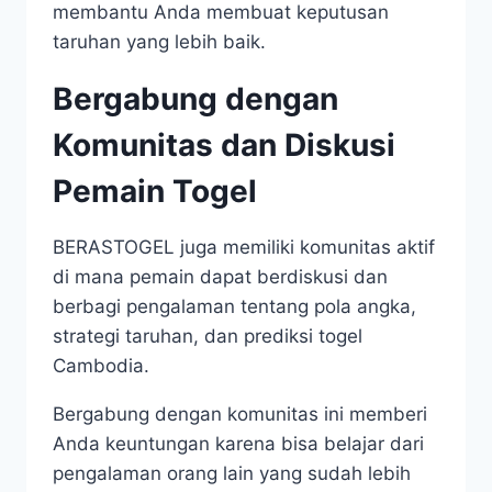
membantu Anda membuat keputusan
taruhan yang lebih baik.
Bergabung dengan
Komunitas dan Diskusi
Pemain Togel
BERASTOGEL juga memiliki komunitas aktif
di mana pemain dapat berdiskusi dan
berbagi pengalaman tentang pola angka,
strategi taruhan, dan prediksi togel
Cambodia.
Bergabung dengan komunitas ini memberi
Anda keuntungan karena bisa belajar dari
pengalaman orang lain yang sudah lebih