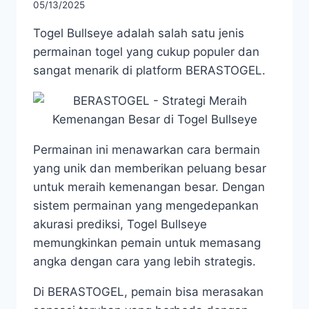
05/13/2025
Togel Bullseye adalah salah satu jenis
permainan togel yang cukup populer dan
sangat menarik di platform BERASTOGEL.
Permainan ini menawarkan cara bermain
yang unik dan memberikan peluang besar
untuk meraih kemenangan besar. Dengan
sistem permainan yang mengedepankan
akurasi prediksi, Togel Bullseye
memungkinkan pemain untuk memasang
angka dengan cara yang lebih strategis.
Di BERASTOGEL, pemain bisa merasakan