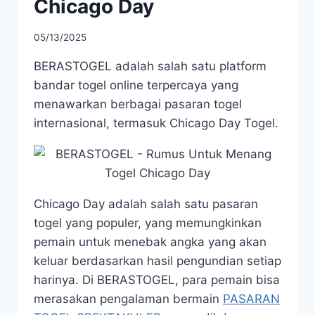
Chicago Day
05/13/2025
BERASTOGEL adalah salah satu platform
bandar togel online terpercaya yang
menawarkan berbagai pasaran togel
internasional, termasuk Chicago Day Togel.
Chicago Day adalah salah satu pasaran
togel yang populer, yang memungkinkan
pemain untuk menebak angka yang akan
keluar berdasarkan hasil pengundian setiap
harinya. Di BERASTOGEL, para pemain bisa
merasakan pengalaman bermain
PASARAN