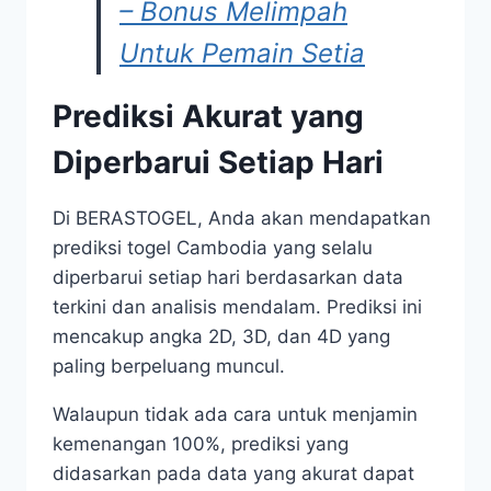
– Bonus Melimpah
Untuk Pemain Setia
Prediksi Akurat yang
Diperbarui Setiap Hari
Di BERASTOGEL, Anda akan mendapatkan
prediksi togel Cambodia yang selalu
diperbarui setiap hari berdasarkan data
terkini dan analisis mendalam. Prediksi ini
mencakup angka 2D, 3D, dan 4D yang
paling berpeluang muncul.
Walaupun tidak ada cara untuk menjamin
kemenangan 100%, prediksi yang
didasarkan pada data yang akurat dapat