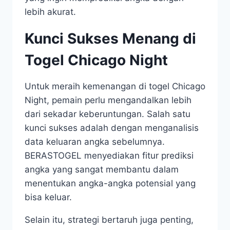
lebih akurat.
Kunci Sukses Menang di
Togel Chicago Night
Untuk meraih kemenangan di togel Chicago
Night, pemain perlu mengandalkan lebih
dari sekadar keberuntungan. Salah satu
kunci sukses adalah dengan menganalisis
data keluaran angka sebelumnya.
BERASTOGEL menyediakan fitur prediksi
angka yang sangat membantu dalam
menentukan angka-angka potensial yang
bisa keluar.
Selain itu, strategi bertaruh juga penting,