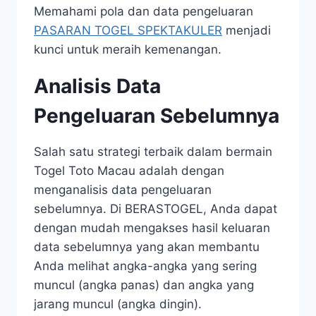
Memahami pola dan data pengeluaran
PASARAN TOGEL SPEKTAKULER
menjadi
kunci untuk meraih kemenangan.
Analisis Data
Pengeluaran Sebelumnya
Salah satu strategi terbaik dalam bermain
Togel Toto Macau adalah dengan
menganalisis data pengeluaran
sebelumnya. Di BERASTOGEL, Anda dapat
dengan mudah mengakses hasil keluaran
data sebelumnya yang akan membantu
Anda melihat angka-angka yang sering
muncul (angka panas) dan angka yang
jarang muncul (angka dingin).