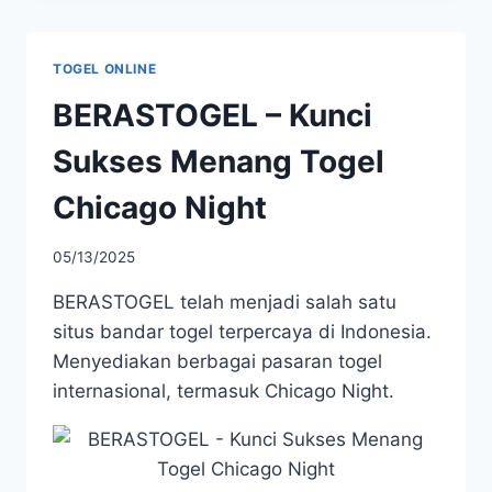
TOGEL ONLINE
BERASTOGEL – Kunci
Sukses Menang Togel
Chicago Night
05/13/2025
BERASTOGEL telah menjadi salah satu
situs bandar togel terpercaya di Indonesia.
Menyediakan berbagai pasaran togel
internasional, termasuk Chicago Night.