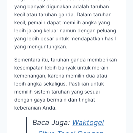
yang banyak digunakan adalah taruhan
kecil atau taruhan ganda. Dalam taruhan
kecil, pemain dapat memilih angka yang
lebih jarang keluar namun dengan peluang
yang lebih besar untuk mendapatkan hasil
yang menguntungkan.
Sementara itu, taruhan ganda memberikan
kesempatan lebih banyak untuk meraih
kemenangan, karena memilih dua atau
lebih angka sekaligus. Pastikan untuk
memilih sistem taruhan yang sesuai
dengan gaya bermain dan tingkat
keberanian Anda.
Baca Juga:
Waktogel