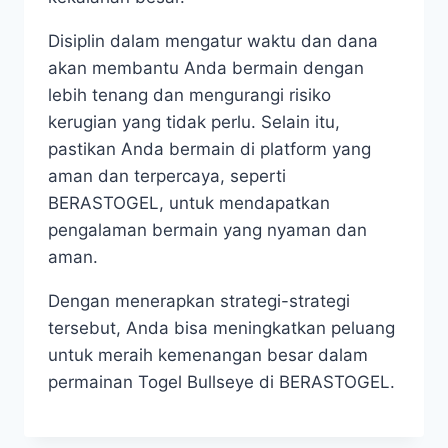
Disiplin dalam mengatur waktu dan dana
akan membantu Anda bermain dengan
lebih tenang dan mengurangi risiko
kerugian yang tidak perlu. Selain itu,
pastikan Anda bermain di platform yang
aman dan terpercaya, seperti
BERASTOGEL, untuk mendapatkan
pengalaman bermain yang nyaman dan
aman.
Dengan menerapkan strategi-strategi
tersebut, Anda bisa meningkatkan peluang
untuk meraih kemenangan besar dalam
permainan Togel Bullseye di BERASTOGEL.