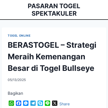
Skip
PASARAN TOGEL
to
SPEKTAKULER
content
TOGEL ONLINE
BERASTOGEL – Strategi
Meraih Kemenangan
Besar di Togel Bullseye
05/13/2025
Bagikan
W
F
M
T
S
L
X
Share