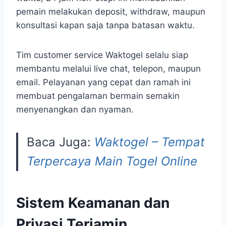
pemain melakukan deposit, withdraw, maupun
konsultasi kapan saja tanpa batasan waktu.
Tim customer service Waktogel selalu siap
membantu melalui live chat, telepon, maupun
email. Pelayanan yang cepat dan ramah ini
membuat pengalaman bermain semakin
menyenangkan dan nyaman.
Baca Juga:
Waktogel – Tempat
Terpercaya Main Togel Online
Sistem Keamanan dan
Privasi Terjamin