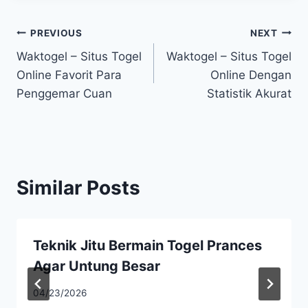
Post
PREVIOUS
NEXT
Waktogel – Situs Togel
Waktogel – Situs Togel
navigation
Online Favorit Para
Online Dengan
Penggemar Cuan
Statistik Akurat
Similar Posts
Teknik Jitu Bermain Togel Prances
Agar Untung Besar
04/23/2026