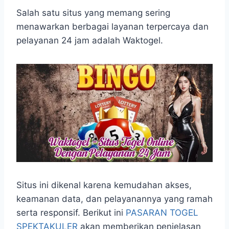
h
a
e
e
k
i
a
c
s
l
y
n
Salah satu situs yang memang sering
t
e
s
e
p
e
menawarkan berbagai layanan terpercaya dan
s
b
e
g
e
pelayanan 24 jam adalah Waktogel.
A
o
n
r
p
o
g
a
p
k
e
m
r
Situs ini dikenal karena kemudahan akses,
keamanan data, dan pelayanannya yang ramah
serta responsif. Berikut ini
PASARAN TOGEL
SPEKTAKULER
akan memberikan penjelasan