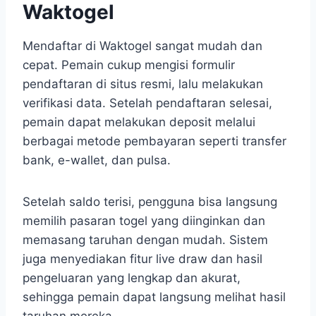
Waktogel
Mendaftar di Waktogel sangat mudah dan
cepat. Pemain cukup mengisi formulir
pendaftaran di situs resmi, lalu melakukan
verifikasi data. Setelah pendaftaran selesai,
pemain dapat melakukan deposit melalui
berbagai metode pembayaran seperti transfer
bank, e-wallet, dan pulsa.
Setelah saldo terisi, pengguna bisa langsung
memilih pasaran togel yang diinginkan dan
memasang taruhan dengan mudah. Sistem
juga menyediakan fitur live draw dan hasil
pengeluaran yang lengkap dan akurat,
sehingga pemain dapat langsung melihat hasil