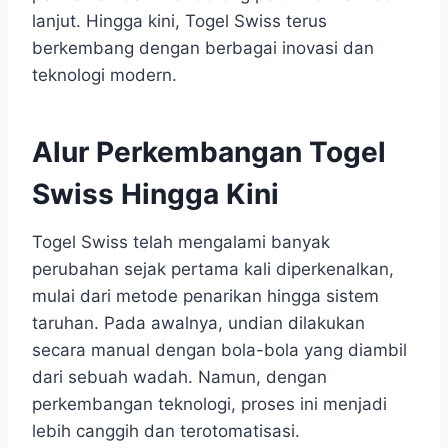
lanjut. Hingga kini, Togel Swiss terus
berkembang dengan berbagai inovasi dan
teknologi modern.
Alur Perkembangan
Togel
Swiss
Hingga Kini
Togel Swiss telah mengalami banyak
perubahan sejak pertama kali diperkenalkan,
mulai dari metode penarikan hingga sistem
taruhan. Pada awalnya, undian dilakukan
secara manual dengan bola-bola yang diambil
dari sebuah wadah. Namun, dengan
perkembangan teknologi, proses ini menjadi
lebih canggih dan terotomatisasi.