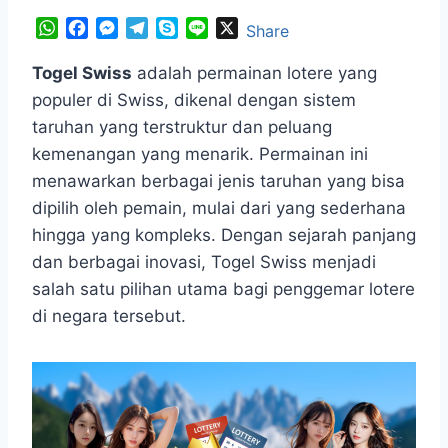
W
F
M
T
S
L
X
Share
h
a
e
e
k
i
a
c
s
l
y
n
Togel Swiss
adalah permainan lotere yang
t
e
s
e
p
e
populer di Swiss, dikenal dengan sistem
s
b
e
g
e
taruhan yang terstruktur dan peluang
A
o
n
r
kemenangan yang menarik. Permainan ini
p
o
g
a
menawarkan berbagai jenis taruhan yang bisa
p
k
e
m
r
dipilih oleh pemain, mulai dari yang sederhana
hingga yang kompleks. Dengan sejarah panjang
dan berbagai inovasi, Togel Swiss menjadi
salah satu pilihan utama bagi penggemar lotere
di negara tersebut.