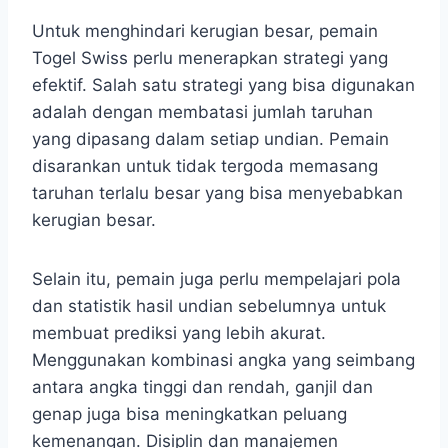
Untuk menghindari kerugian besar, pemain
Togel Swiss perlu menerapkan strategi yang
efektif. Salah satu strategi yang bisa digunakan
adalah dengan membatasi jumlah taruhan
yang dipasang dalam setiap undian. Pemain
disarankan untuk tidak tergoda memasang
taruhan terlalu besar yang bisa menyebabkan
kerugian besar.
Selain itu, pemain juga perlu mempelajari pola
dan statistik hasil undian sebelumnya untuk
membuat prediksi yang lebih akurat.
Menggunakan kombinasi angka yang seimbang
antara angka tinggi dan rendah, ganjil dan
genap juga bisa meningkatkan peluang
kemenangan. Disiplin dan manajemen