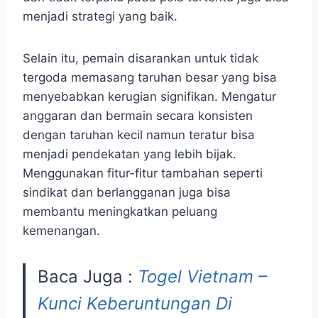
menjadi strategi yang baik.
Selain itu, pemain disarankan untuk tidak
tergoda memasang taruhan besar yang bisa
menyebabkan kerugian signifikan. Mengatur
anggaran dan bermain secara konsisten
dengan taruhan kecil namun teratur bisa
menjadi pendekatan yang lebih bijak.
Menggunakan fitur-fitur tambahan seperti
sindikat dan berlangganan juga bisa
membantu meningkatkan peluang
kemenangan.
Baca Juga :
Togel Vietnam –
Kunci Keberuntungan Di