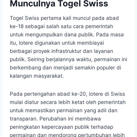
Munculnya
Togel Swiss
Togel Swiss pertama kali muncul pada abad
ke-18 sebagai salah satu cara pemerintah
untuk mengumpulkan dana publik. Pada masa
itu, lotere digunakan untuk membiayai
berbagai proyek infrastruktur dan layanan
publik. Seiring berjalannya waktu, permainan ini
berkembang dan menjadi semakin populer di
kalangan masyarakat.
Pada pertengahan abad ke-20, lotere di Swiss
mulai diatur secara lebih ketat oleh pemerintah
untuk memastikan permainan yang adil dan
transparan. Perubahan ini membawa
peningkatan kepercayaan publik terhadap
permainan dan mendorong pertumbuhan lebih