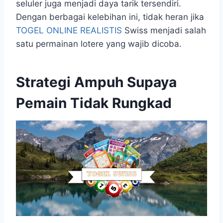
seluler juga menjadi daya tarik tersendiri.
Dengan berbagai kelebihan ini, tidak heran jika
TOGEL ONLINE REALISTIS
Swiss menjadi salah
satu permainan lotere yang wajib dicoba.
Strategi Ampuh Supaya
Pemain Tidak Rungkad