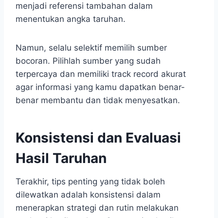
menjadi referensi tambahan dalam
menentukan angka taruhan.
Namun, selalu selektif memilih sumber
bocoran. Pilihlah sumber yang sudah
terpercaya dan memiliki track record akurat
agar informasi yang kamu dapatkan benar-
benar membantu dan tidak menyesatkan.
Konsistensi dan Evaluasi
Hasil Taruhan
Terakhir, tips penting yang tidak boleh
dilewatkan adalah konsistensi dalam
menerapkan strategi dan rutin melakukan