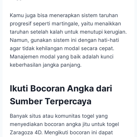
Kamu juga bisa menerapkan sistem taruhan
progresif seperti martingale, yaitu menaikkan
taruhan setelah kalah untuk menutupi kerugian.
Namun, gunakan sistem ini dengan hati-hati
agar tidak kehilangan modal secara cepat.
Manajemen modal yang baik adalah kunci
keberhasilan jangka panjang.
Ikuti Bocoran Angka dari
Sumber Terpercaya
Banyak situs atau komunitas togel yang
menyediakan bocoran angka jitu untuk togel
Zaragoza 4D. Mengikuti bocoran ini dapat