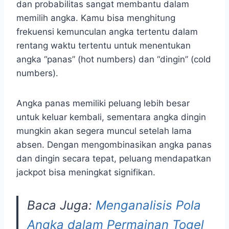
dan probabilitas sangat membantu dalam
memilih angka. Kamu bisa menghitung
frekuensi kemunculan angka tertentu dalam
rentang waktu tertentu untuk menentukan
angka “panas” (hot numbers) dan “dingin” (cold
numbers).
Angka panas memiliki peluang lebih besar
untuk keluar kembali, sementara angka dingin
mungkin akan segera muncul setelah lama
absen. Dengan mengombinasikan angka panas
dan dingin secara tepat, peluang mendapatkan
jackpot bisa meningkat signifikan.
Baca Juga:
Menganalisis Pola
Angka dalam Permainan Togel