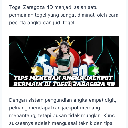
h
a
e
e
k
i
a
c
s
l
y
n
Togel Zaragoza 4D menjadi salah satu
t
e
s
e
p
e
permainan togel yang sangat diminati oleh para
s
b
e
g
e
pecinta angka dan judi togel.
A
o
n
r
p
o
g
a
p
k
e
m
r
Dengan sistem pengundian angka empat digit,
peluang mendapatkan jackpot memang
menantang, tetapi bukan tidak mungkin. Kunci
suksesnya adalah menguasai teknik dan tips