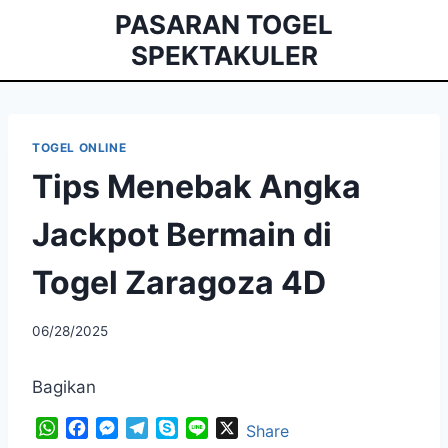
Skip
PASARAN TOGEL
to
SPEKTAKULER
content
TOGEL ONLINE
Tips Menebak Angka
Jackpot Bermain di
Togel Zaragoza 4D
06/28/2025
Bagikan
W
F
M
T
S
L
X
Share