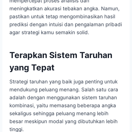
mempercepat proses analisis dan
meningkatkan akurasi tebakan angka. Namun,
pastikan untuk tetap mengombinasikan hasil
prediksi dengan intuisi dan pengalaman pribadi
agar strategi kamu semakin solid.
Terapkan Sistem Taruhan
yang Tepat
Strategi taruhan yang baik juga penting untuk
mendukung peluang menang. Salah satu cara
adalah dengan menggunakan sistem taruhan
kombinasi, yaitu memasang beberapa angka
sekaligus sehingga peluang menang lebih
besar meskipun modal yang dibutuhkan lebih
tinggi.