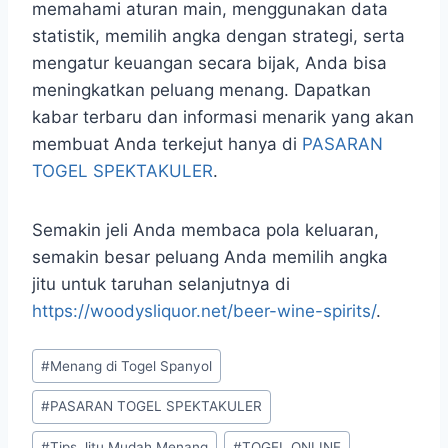
memahami aturan main, menggunakan data
statistik, memilih angka dengan strategi, serta
mengatur keuangan secara bijak, Anda bisa
meningkatkan peluang menang. Dapatkan
kabar terbaru dan informasi menarik yang akan
membuat Anda terkejut hanya di
PASARAN
TOGEL SPEKTAKULER
.
Semakin jeli Anda membaca pola keluaran,
semakin besar peluang Anda memilih angka
jitu untuk taruhan selanjutnya di
https://woodysliquor.net/beer-wine-spirits/
.
Post
#
Menang di Togel Spanyol
Tags:
#
PASARAN TOGEL SPEKTAKULER
#
Tips Jitu Mudah Menang
#
TOGEL ONLINE