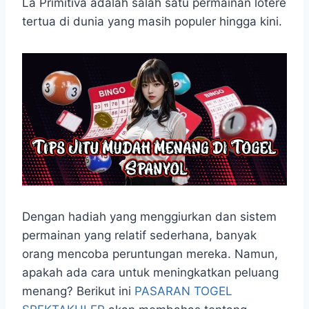
La Primitiva adalah salah satu permainan lotere
s
b
e
g
e
tertua di dunia yang masih populer hingga kini.
A
o
n
r
p
o
g
a
p
k
e
m
r
Dengan hadiah yang menggiurkan dan sistem
permainan yang relatif sederhana, banyak
orang mencoba peruntungan mereka. Namun,
apakah ada cara untuk meningkatkan peluang
menang? Berikut ini
PASARAN TOGEL