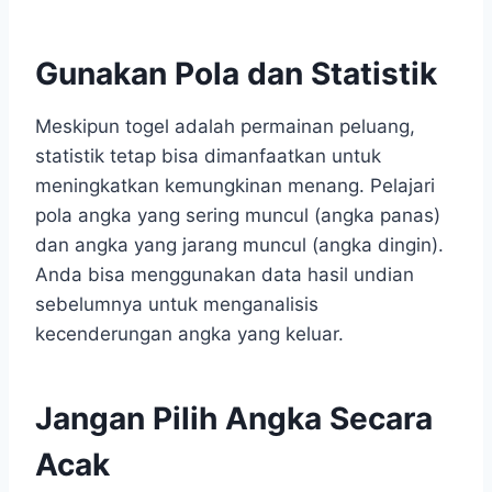
Gunakan Pola dan Statistik
Meskipun togel adalah permainan peluang,
statistik tetap bisa dimanfaatkan untuk
meningkatkan kemungkinan menang. Pelajari
pola angka yang sering muncul (angka panas)
dan angka yang jarang muncul (angka dingin).
Anda bisa menggunakan data hasil undian
sebelumnya untuk menganalisis
kecenderungan angka yang keluar.
Jangan Pilih Angka Secara
Acak