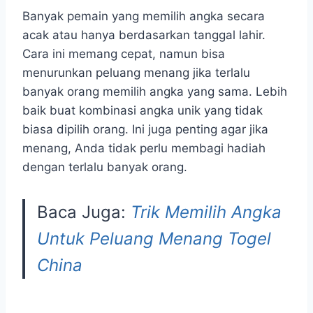
Banyak pemain yang memilih angka secara
acak atau hanya berdasarkan tanggal lahir.
Cara ini memang cepat, namun bisa
menurunkan peluang menang jika terlalu
banyak orang memilih angka yang sama. Lebih
baik buat kombinasi angka unik yang tidak
biasa dipilih orang. Ini juga penting agar jika
menang, Anda tidak perlu membagi hadiah
dengan terlalu banyak orang.
Baca Juga:
Trik Memilih Angka
Untuk Peluang Menang Togel
China