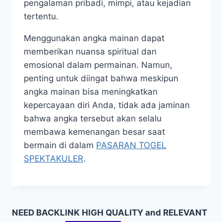
pengalaman pribadi, mimpi, atau kejadian
tertentu.
Menggunakan angka mainan dapat
memberikan nuansa spiritual dan
emosional dalam permainan. Namun,
penting untuk diingat bahwa meskipun
angka mainan bisa meningkatkan
kepercayaan diri Anda, tidak ada jaminan
bahwa angka tersebut akan selalu
membawa kemenangan besar saat
bermain di dalam
PASARAN TOGEL
SPEKTAKULER
.
NEED BACKLINK HIGH QUALITY and RELEVANT