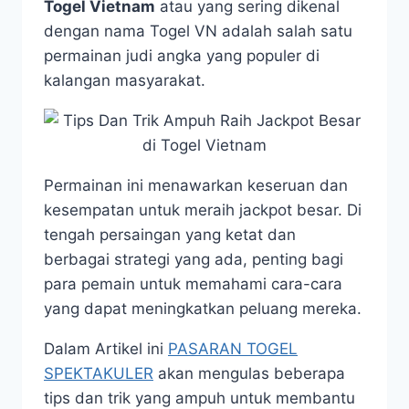
Togel Vietnam
atau yang sering dikenal
dengan nama Togel VN adalah salah satu
permainan judi angka yang populer di
kalangan masyarakat.
Permainan ini menawarkan keseruan dan
kesempatan untuk meraih jackpot besar. Di
tengah persaingan yang ketat dan
berbagai strategi yang ada, penting bagi
para pemain untuk memahami cara-cara
yang dapat meningkatkan peluang mereka.
Dalam Artikel ini
PASARAN TOGEL
SPEKTAKULER
akan mengulas beberapa
tips dan trik yang ampuh untuk membantu