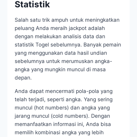
Statistik
Salah satu trik ampuh untuk meningkatkan
peluang Anda meraih jackpot adalah
dengan melakukan analisis data dan
statistik Togel sebelumnya. Banyak pemain
yang menggunakan data hasil undian
sebelumnya untuk merumuskan angka-
angka yang mungkin muncul di masa
depan.
Anda dapat mencermati pola-pola yang
telah terjadi, seperti angka. Yang sering
muncul (hot numbers) dan angka yang
jarang muncul (cold numbers). Dengan
memanfaatkan informasi ini, Anda bisa
memilih kombinasi angka yang lebih