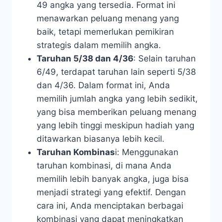
49 angka yang tersedia. Format ini
menawarkan peluang menang yang
baik, tetapi memerlukan pemikiran
strategis dalam memilih angka.
Taruhan 5/38 dan 4/36
: Selain taruhan
6/49, terdapat taruhan lain seperti 5/38
dan 4/36. Dalam format ini, Anda
memilih jumlah angka yang lebih sedikit,
yang bisa memberikan peluang menang
yang lebih tinggi meskipun hadiah yang
ditawarkan biasanya lebih kecil.
Taruhan Kombinas
i: Menggunakan
taruhan kombinasi, di mana Anda
memilih lebih banyak angka, juga bisa
menjadi strategi yang efektif. Dengan
cara ini, Anda menciptakan berbagai
kombinasi yang dapat meningkatkan