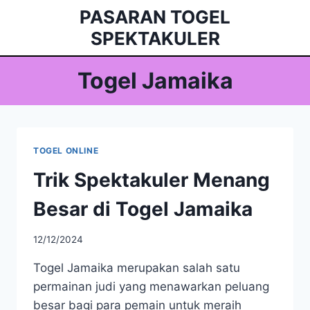
Skip
PASARAN TOGEL
to
SPEKTAKULER
content
Togel Jamaika
TOGEL ONLINE
Trik Spektakuler Menang
Besar di Togel Jamaika
12/12/2024
Togel Jamaika merupakan salah satu
permainan judi yang menawarkan peluang
besar bagi para pemain untuk meraih