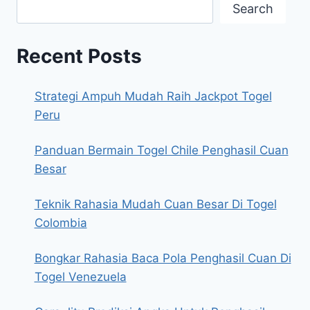
Search
Recent Posts
Strategi Ampuh Mudah Raih Jackpot Togel
Peru
Panduan Bermain Togel Chile Penghasil Cuan
Besar
Teknik Rahasia Mudah Cuan Besar Di Togel
Colombia
Bongkar Rahasia Baca Pola Penghasil Cuan Di
Togel Venezuela