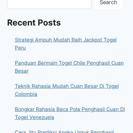
Search
Recent Posts
Strategi Ampuh Mudah Raih Jackpot Togel
Peru
Panduan Bermain Togel Chile Penghasil Cuan
Besar
Teknik Rahasia Mudah Cuan Besar Di Togel
Colombia
Bongkar Rahasia Baca Pola Penghasil Cuan Di
Togel Venezuela
Cara Jitu Prediksi Angka Untuk Penghasil