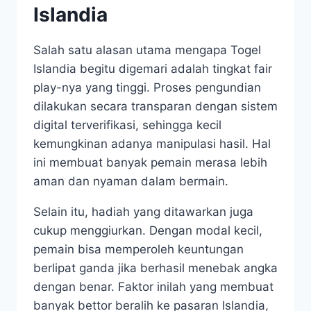
Islandia
Salah satu alasan utama mengapa Togel
Islandia begitu digemari adalah tingkat fair
play-nya yang tinggi. Proses pengundian
dilakukan secara transparan dengan sistem
digital terverifikasi, sehingga kecil
kemungkinan adanya manipulasi hasil. Hal
ini membuat banyak pemain merasa lebih
aman dan nyaman dalam bermain.
Selain itu, hadiah yang ditawarkan juga
cukup menggiurkan. Dengan modal kecil,
pemain bisa memperoleh keuntungan
berlipat ganda jika berhasil menebak angka
dengan benar. Faktor inilah yang membuat
banyak bettor beralih ke pasaran Islandia,