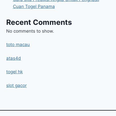
Cuan Togel Panama
Recent Comments
No comments to show.
toto macau
atas4d
togel hk
slot gacor