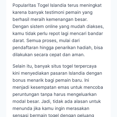
Popularitas Togel Islandia terus meningkat
karena banyak testimoni pemain yang
berhasil meraih kemenangan besar.
Dengan sistem online yang mudah diakses,
kamu tidak perlu repot lagi mencari bandar
darat. Semua proses, mulai dari
pendaftaran hingga penarikan hadiah, bisa
dilakukan secara cepat dan aman.
Selain itu, banyak situs togel terpercaya
kini menyediakan pasaran Islandia dengan
bonus menarik bagi pemain baru. Ini
menjadi kesempatan emas untuk mencoba
peruntungan tanpa harus mengeluarkan
modal besar. Jadi, tidak ada alasan untuk
menunda jika kamu ingin merasakan
sensasi bermain togel dengan peluang