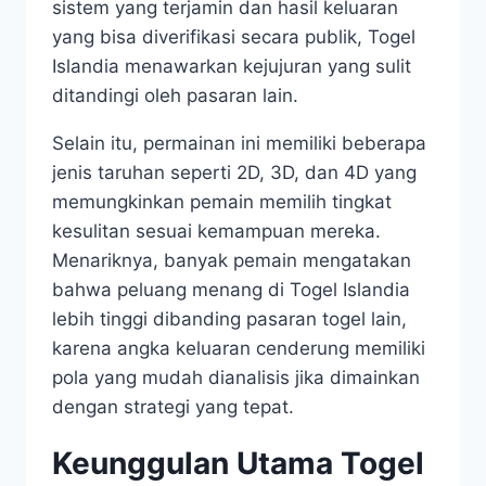
sistem yang terjamin dan hasil keluaran
yang bisa diverifikasi secara publik, Togel
Islandia menawarkan kejujuran yang sulit
ditandingi oleh pasaran lain.
Selain itu, permainan ini memiliki beberapa
jenis taruhan seperti 2D, 3D, dan 4D yang
memungkinkan pemain memilih tingkat
kesulitan sesuai kemampuan mereka.
Menariknya, banyak pemain mengatakan
bahwa peluang menang di Togel Islandia
lebih tinggi dibanding pasaran togel lain,
karena angka keluaran cenderung memiliki
pola yang mudah dianalisis jika dimainkan
dengan strategi yang tepat.
Keunggulan Utama Togel