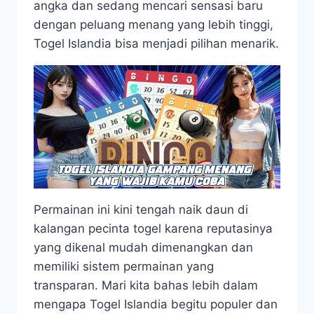
angka dan sedang mencari sensasi baru
dengan peluang menang yang lebih tinggi,
Togel Islandia bisa menjadi pilihan menarik.
Permainan ini kini tengah naik daun di
kalangan pecinta togel karena reputasinya
yang dikenal mudah dimenangkan dan
memiliki sistem permainan yang
transparan. Mari kita bahas lebih dalam
mengapa Togel Islandia begitu populer dan