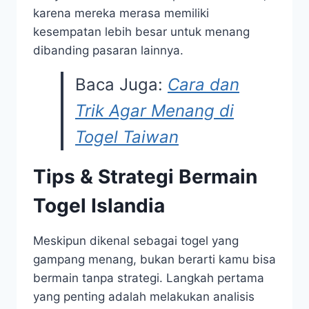
karena mereka merasa memiliki
kesempatan lebih besar untuk menang
dibanding pasaran lainnya.
Baca Juga:
Cara dan
Trik Agar Menang di
Togel Taiwan
Tips & Strategi Bermain
Togel Islandia
Meskipun dikenal sebagai togel yang
gampang menang, bukan berarti kamu bisa
bermain tanpa strategi. Langkah pertama
yang penting adalah melakukan analisis