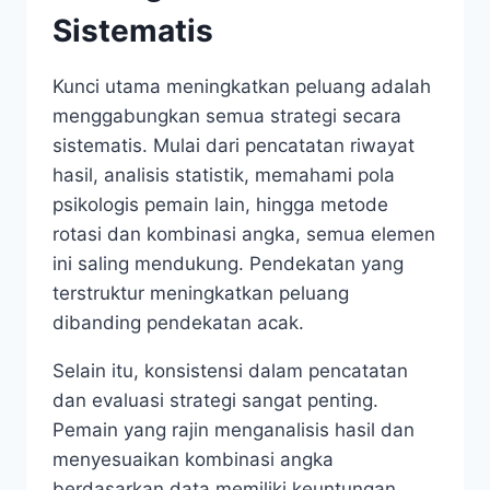
Sistematis
Kunci utama meningkatkan peluang adalah
menggabungkan semua strategi secara
sistematis. Mulai dari pencatatan riwayat
hasil, analisis statistik, memahami pola
psikologis pemain lain, hingga metode
rotasi dan kombinasi angka, semua elemen
ini saling mendukung. Pendekatan yang
terstruktur meningkatkan peluang
dibanding pendekatan acak.
Selain itu, konsistensi dalam pencatatan
dan evaluasi strategi sangat penting.
Pemain yang rajin menganalisis hasil dan
menyesuaikan kombinasi angka
berdasarkan data memiliki keuntungan