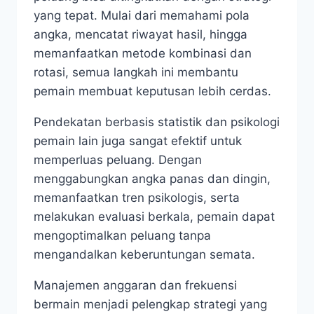
yang tepat. Mulai dari memahami pola
angka, mencatat riwayat hasil, hingga
memanfaatkan metode kombinasi dan
rotasi, semua langkah ini membantu
pemain membuat keputusan lebih cerdas.
Pendekatan berbasis statistik dan psikologi
pemain lain juga sangat efektif untuk
memperluas peluang. Dengan
menggabungkan angka panas dan dingin,
memanfaatkan tren psikologis, serta
melakukan evaluasi berkala, pemain dapat
mengoptimalkan peluang tanpa
mengandalkan keberuntungan semata.
Manajemen anggaran dan frekuensi
bermain menjadi pelengkap strategi yang