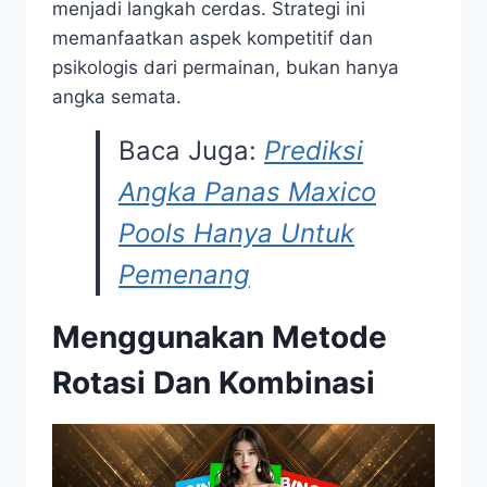
menjadi langkah cerdas. Strategi ini
memanfaatkan aspek kompetitif dan
psikologis dari permainan, bukan hanya
angka semata.
Baca Juga:
Prediksi
Angka Panas Maxico
Pools Hanya Untuk
Pemenang
Menggunakan Metode
Rotasi Dan Kombinasi