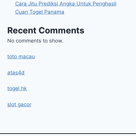
Cara Jitu Prediksi Angka Untuk Penghasil
Cuan Togel Panama
Recent Comments
No comments to show.
toto macau
atas4d
togel hk
slot gacor