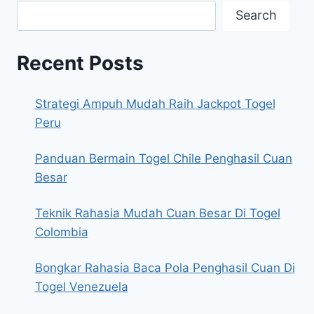
Search
Recent Posts
Strategi Ampuh Mudah Raih Jackpot Togel
Peru
Panduan Bermain Togel Chile Penghasil Cuan
Besar
Teknik Rahasia Mudah Cuan Besar Di Togel
Colombia
Bongkar Rahasia Baca Pola Penghasil Cuan Di
Togel Venezuela