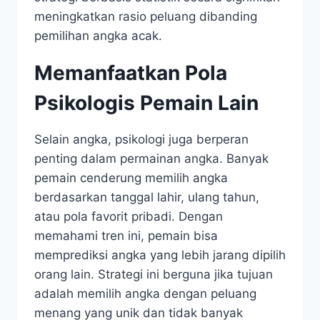
meningkatkan rasio peluang dibanding
pemilihan angka acak.
Memanfaatkan Pola
Psikologis Pemain Lain
Selain angka, psikologi juga berperan
penting dalam permainan angka. Banyak
pemain cenderung memilih angka
berdasarkan tanggal lahir, ulang tahun,
atau pola favorit pribadi. Dengan
memahami tren ini, pemain bisa
memprediksi angka yang lebih jarang dipilih
orang lain. Strategi ini berguna jika tujuan
adalah memilih angka dengan peluang
menang yang unik dan tidak banyak