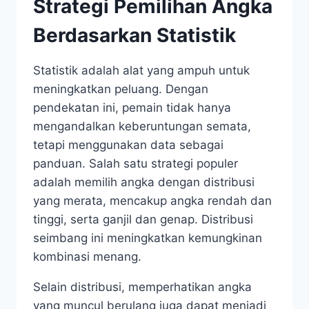
Strategi Pemilihan Angka
Berdasarkan Statistik
Statistik adalah alat yang ampuh untuk
meningkatkan peluang. Dengan
pendekatan ini, pemain tidak hanya
mengandalkan keberuntungan semata,
tetapi menggunakan data sebagai
panduan. Salah satu strategi populer
adalah memilih angka dengan distribusi
yang merata, mencakup angka rendah dan
tinggi, serta ganjil dan genap. Distribusi
seimbang ini meningkatkan kemungkinan
kombinasi menang.
Selain distribusi, memperhatikan angka
yang muncul berulang juga dapat menjadi