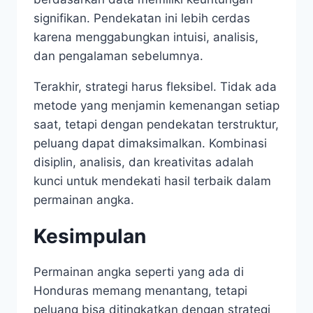
signifikan. Pendekatan ini lebih cerdas
karena menggabungkan intuisi, analisis,
dan pengalaman sebelumnya.
Terakhir, strategi harus fleksibel. Tidak ada
metode yang menjamin kemenangan setiap
saat, tetapi dengan pendekatan terstruktur,
peluang dapat dimaksimalkan. Kombinasi
disiplin, analisis, dan kreativitas adalah
kunci untuk mendekati hasil terbaik dalam
permainan angka.
Kesimpulan
Permainan angka seperti yang ada di
Honduras memang menantang, tetapi
peluang bisa ditingkatkan dengan strategi