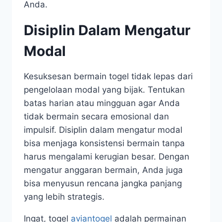
Anda.
Disiplin Dalam Mengatur
Modal
Kesuksesan bermain togel tidak lepas dari
pengelolaan modal yang bijak. Tentukan
batas harian atau mingguan agar Anda
tidak bermain secara emosional dan
impulsif. Disiplin dalam mengatur modal
bisa menjaga konsistensi bermain tanpa
harus mengalami kerugian besar. Dengan
mengatur anggaran bermain, Anda juga
bisa menyusun rencana jangka panjang
yang lebih strategis.
Ingat, togel
aviantogel
adalah permainan