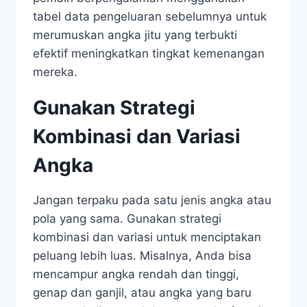
tabel data pengeluaran sebelumnya untuk
merumuskan angka jitu yang terbukti
efektif meningkatkan tingkat kemenangan
mereka.
Gunakan Strategi
Kombinasi dan Variasi
Angka
Jangan terpaku pada satu jenis angka atau
pola yang sama. Gunakan strategi
kombinasi dan variasi untuk menciptakan
peluang lebih luas. Misalnya, Anda bisa
mencampur angka rendah dan tinggi,
genap dan ganjil, atau angka yang baru