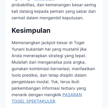
probabilitas, dan kemenangan besar sering
kali datang kepada pemain yang sabar dan
cermat dalam mengambil keputusan.
Kesimpulan
Memenangkan jackpot besar di Togel
Yunani bukanlah hal yang mustahil jika
Anda menerapkan strategi yang tepat.
Mulailah dari menganalisa pola angka,
gunakan kombinasi bervariasi, manfaatkan
tools prediksi, dan tetap disiplin dalam
pengelolaan modal. Yuk, terus ikuti
perkembangan informasi terbaru yang
menarik dengan mengklik
PASARAN
TOGEL SPEKTAKULER
.