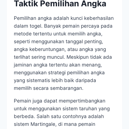
Taktik Pemilihan Angka
Pemilihan angka adalah kunci keberhasilan
dalam togel. Banyak pemain percaya pada
metode tertentu untuk memilih angka,
seperti menggunakan tanggal penting,
angka keberuntungan, atau angka yang
terlihat sering muncul. Meskipun tidak ada
jaminan angka tertentu akan menang,
menggunakan strategi pemilihan angka
yang sistematis lebih baik daripada
memilih secara sembarangan.
Pemain juga dapat mempertimbangkan
untuk menggunakan sistem taruhan yang
berbeda. Salah satu contohnya adalah
sistem Martingale, di mana pemain