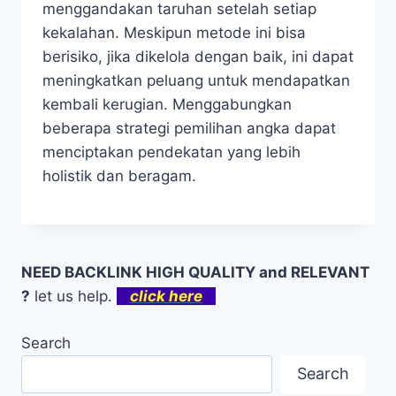
menggandakan taruhan setelah setiap
kekalahan. Meskipun metode ini bisa
berisiko, jika dikelola dengan baik, ini dapat
meningkatkan peluang untuk mendapatkan
kembali kerugian. Menggabungkan
beberapa strategi pemilihan angka dapat
menciptakan pendekatan yang lebih
holistik dan beragam.
NEED BACKLINK HIGH QUALITY and RELEVANT
?
let us help.
click here
Search
Search