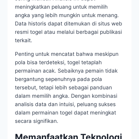
meningkatkan peluang untuk memilih
angka yang lebih mungkin untuk menang.
Data historis dapat ditemukan di situs web
resmi togel atau melalui berbagai publikasi
terkait.
Penting untuk mencatat bahwa meskipun
pola bisa terdeteksi, togel tetaplah
permainan acak. Sebaiknya pemain tidak
bergantung sepenuhnya pada pola
tersebut, tetapi lebih sebagai panduan
dalam memilih angka. Dengan kombinasi
analisis data dan intuisi, peluang sukses
dalam permainan togel dapat meningkat
secara signifikan.
Memanfaatkan Teknologi