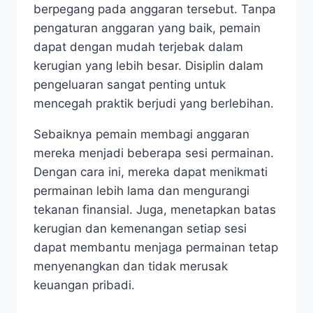
berpegang pada anggaran tersebut. Tanpa
pengaturan anggaran yang baik, pemain
dapat dengan mudah terjebak dalam
kerugian yang lebih besar. Disiplin dalam
pengeluaran sangat penting untuk
mencegah praktik berjudi yang berlebihan.
Sebaiknya pemain membagi anggaran
mereka menjadi beberapa sesi permainan.
Dengan cara ini, mereka dapat menikmati
permainan lebih lama dan mengurangi
tekanan finansial. Juga, menetapkan batas
kerugian dan kemenangan setiap sesi
dapat membantu menjaga permainan tetap
menyenangkan dan tidak merusak
keuangan pribadi.