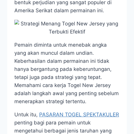
bentuk perjudian yang sangat populer di
Amerika Serikat dalam permainan ini.
Pemain diminta untuk menebak angka
yang akan muncul dalam undian.
Keberhasilan dalam permainan ini tidak
hanya bergantung pada keberuntungan,
tetapi juga pada strategi yang tepat.
Memahami cara kerja Togel New Jersey
adalah langkah awal yang penting sebelum
menerapkan strategi tertentu.
Untuk itu,
PASARAN TOGEL SPEKTAKULER
penting bagi para pemain untuk
mengetahui berbagai jenis taruhan yang