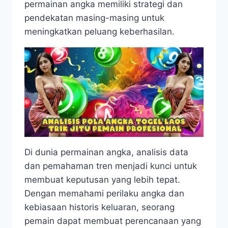
permainan angka memiliki strategi dan
pendekatan masing-masing untuk
meningkatkan peluang keberhasilan.
Di dunia permainan angka, analisis data
dan pemahaman tren menjadi kunci untuk
membuat keputusan yang lebih tepat.
Dengan memahami perilaku angka dan
kebiasaan historis keluaran, seorang
pemain dapat membuat perencanaan yang