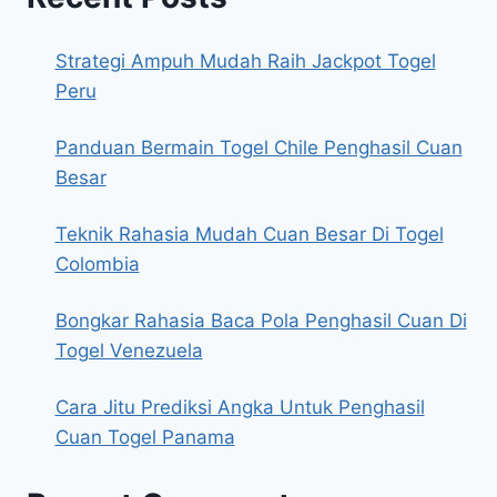
Strategi Ampuh Mudah Raih Jackpot Togel
Peru
Panduan Bermain Togel Chile Penghasil Cuan
Besar
Teknik Rahasia Mudah Cuan Besar Di Togel
Colombia
Bongkar Rahasia Baca Pola Penghasil Cuan Di
Togel Venezuela
Cara Jitu Prediksi Angka Untuk Penghasil
Cuan Togel Panama