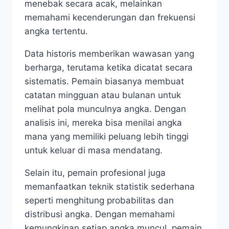
menebak secara acak, melainkan
memahami kecenderungan dan frekuensi
angka tertentu.
Data historis memberikan wawasan yang
berharga, terutama ketika dicatat secara
sistematis. Pemain biasanya membuat
catatan mingguan atau bulanan untuk
melihat pola munculnya angka. Dengan
analisis ini, mereka bisa menilai angka
mana yang memiliki peluang lebih tinggi
untuk keluar di masa mendatang.
Selain itu, pemain profesional juga
memanfaatkan teknik statistik sederhana
seperti menghitung probabilitas dan
distribusi angka. Dengan memahami
kemungkinan setiap angka muncul, pemain