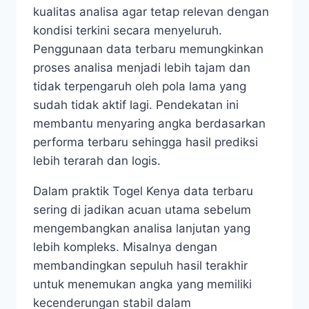
kualitas analisa agar tetap relevan dengan
kondisi terkini secara menyeluruh.
Penggunaan data terbaru memungkinkan
proses analisa menjadi lebih tajam dan
tidak terpengaruh oleh pola lama yang
sudah tidak aktif lagi. Pendekatan ini
membantu menyaring angka berdasarkan
performa terbaru sehingga hasil prediksi
lebih terarah dan logis.
Dalam praktik Togel Kenya data terbaru
sering di jadikan acuan utama sebelum
mengembangkan analisa lanjutan yang
lebih kompleks. Misalnya dengan
membandingkan sepuluh hasil terakhir
untuk menemukan angka yang memiliki
kecenderungan stabil dalam