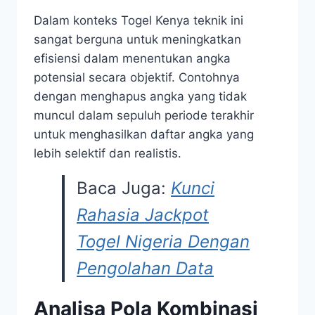
Dalam konteks Togel Kenya teknik ini
sangat berguna untuk meningkatkan
efisiensi dalam menentukan angka
potensial secara objektif. Contohnya
dengan menghapus angka yang tidak
muncul dalam sepuluh periode terakhir
untuk menghasilkan daftar angka yang
lebih selektif dan realistis.
Baca Juga:
Kunci
Rahasia Jackpot
Togel Nigeria Dengan
Pengolahan Data
Analisa Pola Kombinasi