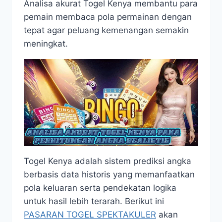
Analisa akurat Togel Kenya membantu para
pemain membaca pola permainan dengan
tepat agar peluang kemenangan semakin
meningkat.
Togel Kenya adalah sistem prediksi angka
berbasis data historis yang memanfaatkan
pola keluaran serta pendekatan logika
untuk hasil lebih terarah. Berikut ini
PASARAN TOGEL SPEKTAKULER
akan