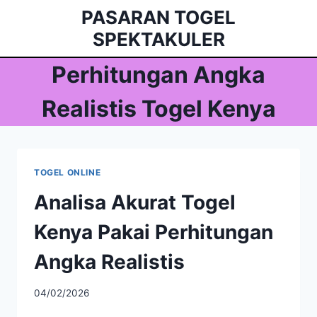
Skip
PASARAN TOGEL
to
SPEKTAKULER
content
Perhitungan Angka
Realistis Togel Kenya
TOGEL ONLINE
Analisa Akurat Togel
Kenya Pakai Perhitungan
Angka Realistis
04/02/2026