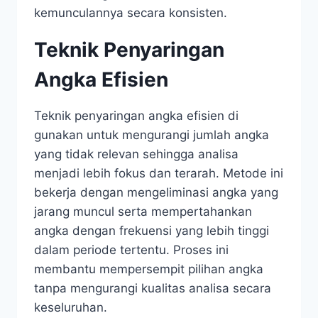
kemunculannya secara konsisten.
Teknik Penyaringan
Angka Efisien
Teknik penyaringan angka efisien di
gunakan untuk mengurangi jumlah angka
yang tidak relevan sehingga analisa
menjadi lebih fokus dan terarah. Metode ini
bekerja dengan mengeliminasi angka yang
jarang muncul serta mempertahankan
angka dengan frekuensi yang lebih tinggi
dalam periode tertentu. Proses ini
membantu mempersempit pilihan angka
tanpa mengurangi kualitas analisa secara
keseluruhan.