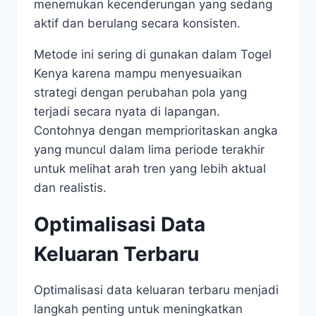
menemukan kecenderungan yang sedang
aktif dan berulang secara konsisten.
Metode ini sering di gunakan dalam Togel
Kenya karena mampu menyesuaikan
strategi dengan perubahan pola yang
terjadi secara nyata di lapangan.
Contohnya dengan memprioritaskan angka
yang muncul dalam lima periode terakhir
untuk melihat arah tren yang lebih aktual
dan realistis.
Optimalisasi Data
Keluaran Terbaru
Optimalisasi data keluaran terbaru menjadi
langkah penting untuk meningkatkan