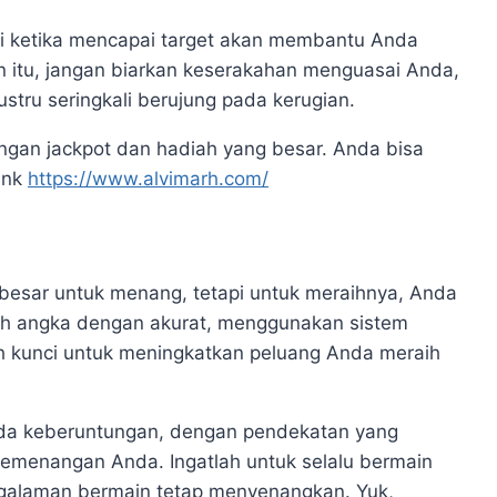
ti ketika mencapai target akan membantu Anda
in itu, jangan biarkan keserakahan menguasai Anda,
stru seringkali berujung pada kerugian.
ngan jackpot dan hadiah yang besar. Anda bisa
link
https://www.alvimarh.com/
besar untuk menang, tetapi untuk meraihnya, Anda
lih angka dengan akurat, menggunakan sistem
lah kunci untuk meningkatkan peluang Anda meraih
ada keberuntungan, dengan pendekatan yang
emenangan Anda. Ingatlah untuk selalu bermain
galaman bermain tetap menyenangkan. Yuk,