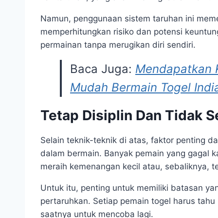
Namun, penggunaan sistem taruhan ini memer
memperhitungkan risiko dan potensi keuntun
permainan tanpa merugikan diri sendiri.
Baca Juga:
Mendapatkan 
Mudah Bermain Togel Indi
Tetap Disiplin Dan Tidak 
Selain teknik-teknik di atas, faktor penting da
dalam bermain. Banyak pemain yang gagal ka
meraih kemenangan kecil atau, sebaliknya, 
Untuk itu, penting untuk memiliki batasan y
pertaruhkan. Setiap pemain togel harus tahu
saatnya untuk mencoba lagi.