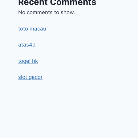
Recent Comments
No comments to show.
toto macau
atas4d
togel hk
slot gacor