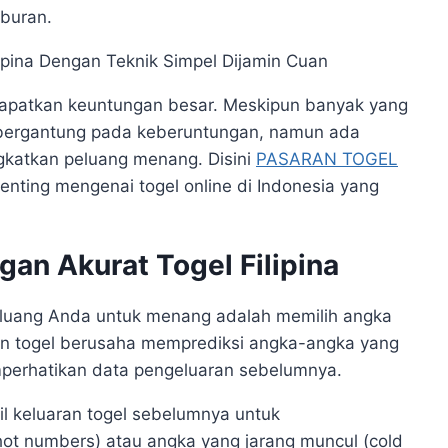
iburan.
apatkan keuntungan besar. Meskipun banyak yang
bergantung pada keberuntungan, namun ada
katkan peluang menang. Disini
PASARAN TOGEL
nting mengenai togel online di Indonesia yang
an Akurat Togel Filipina
peluang Anda untuk menang adalah memilih angka
in togel berusaha memprediksi angka-angka yang
perhatikan data pengeluaran sebelumnya.
l keluaran togel sebelumnya untuk
hot numbers) atau angka yang jarang muncul (cold