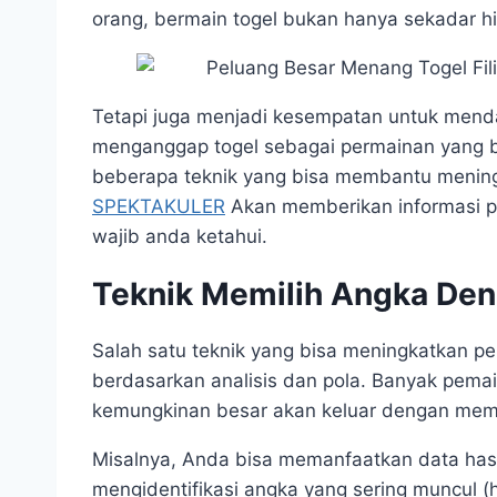
orang, bermain togel bukan hanya sekadar h
Tetapi juga menjadi kesempatan untuk mend
menganggap togel sebagai permainan yang 
beberapa teknik yang bisa membantu mening
SPEKTAKULER
Akan memberikan informasi pe
wajib anda ketahui.
Teknik Memilih Angka Deng
Salah satu teknik yang bisa meningkatkan 
berdasarkan analisis dan pola. Banyak pema
kemungkinan besar akan keluar dengan mem
Misalnya, Anda bisa memanfaatkan data hasi
mengidentifikasi angka yang sering muncul (