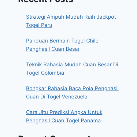
Strategi Ampuh Mudah Raih Jackpot
Togel Peru
Panduan Bermain Togel Chile
Penghasil Cuan Besar
Teknik Rahasia Mudah Cuan Besar Di
Togel Colombia
Bongkar Rahasia Baca Pola Penghasil
Cuan Di Togel Venezuela
Cara Jitu Prediksi Angka Untuk
Penghasil Cuan Togel Panama