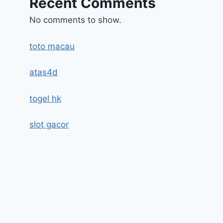
Recent Comments
No comments to show.
toto macau
atas4d
togel hk
slot gacor