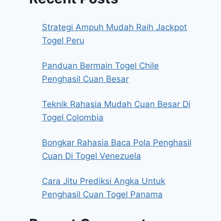
Strategi Ampuh Mudah Raih Jackpot
Togel Peru
Panduan Bermain Togel Chile
Penghasil Cuan Besar
Teknik Rahasia Mudah Cuan Besar Di
Togel Colombia
Bongkar Rahasia Baca Pola Penghasil
Cuan Di Togel Venezuela
Cara Jitu Prediksi Angka Untuk
Penghasil Cuan Togel Panama