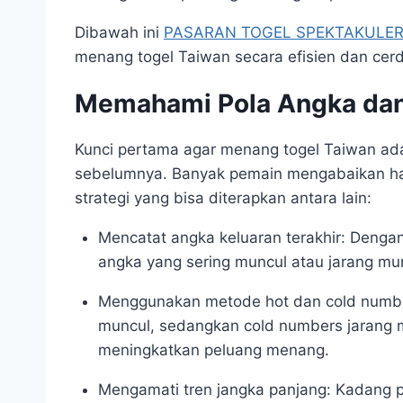
Dibawah ini
PASARAN TOGEL SPEKTAKULE
menang togel Taiwan secara efisien dan cer
Memahami Pola Angka dan 
Kunci pertama agar menang togel Taiwan ada
sebelumnya. Banyak pemain mengabaikan ha
strategi yang bisa diterapkan antara lain:
Mencatat angka keluaran terakhir: Dengan 
angka yang sering muncul atau jarang mu
Menggunakan metode hot dan cold numbe
muncul, sedangkan cold numbers jarang 
meningkatkan peluang menang.
Mengamati tren jangka panjang: Kadang po