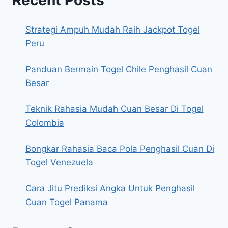
Recent Posts
Strategi Ampuh Mudah Raih Jackpot Togel
Peru
Panduan Bermain Togel Chile Penghasil Cuan
Besar
Teknik Rahasia Mudah Cuan Besar Di Togel
Colombia
Bongkar Rahasia Baca Pola Penghasil Cuan Di
Togel Venezuela
Cara Jitu Prediksi Angka Untuk Penghasil
Cuan Togel Panama