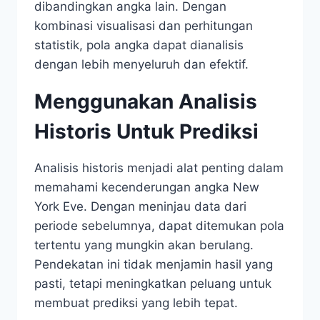
dibandingkan angka lain. Dengan
kombinasi visualisasi dan perhitungan
statistik, pola angka dapat dianalisis
dengan lebih menyeluruh dan efektif.
Menggunakan Analisis
Historis Untuk Prediksi
Analisis historis menjadi alat penting dalam
memahami kecenderungan angka New
York Eve. Dengan meninjau data dari
periode sebelumnya, dapat ditemukan pola
tertentu yang mungkin akan berulang.
Pendekatan ini tidak menjamin hasil yang
pasti, tetapi meningkatkan peluang untuk
membuat prediksi yang lebih tepat.