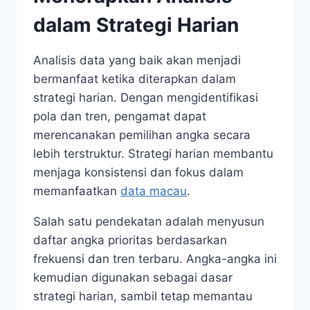
dalam Strategi Harian
Analisis data yang baik akan menjadi
bermanfaat ketika diterapkan dalam
strategi harian. Dengan mengidentifikasi
pola dan tren, pengamat dapat
merencanakan pemilihan angka secara
lebih terstruktur. Strategi harian membantu
menjaga konsistensi dan fokus dalam
memanfaatkan
data macau
.
Salah satu pendekatan adalah menyusun
daftar angka prioritas berdasarkan
frekuensi dan tren terbaru. Angka-angka ini
kemudian digunakan sebagai dasar
strategi harian, sambil tetap memantau