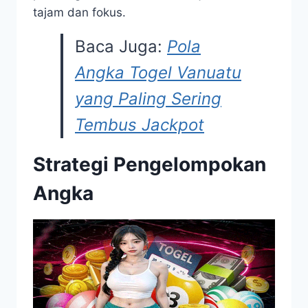
tajam dan fokus.
Baca Juga:
Pola
Angka Togel Vanuatu
yang Paling Sering
Tembus Jackpot
Strategi Pengelompokan
Angka