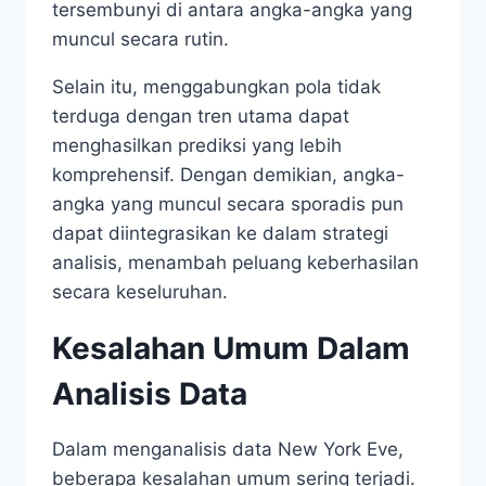
tersembunyi di antara angka-angka yang
muncul secara rutin.
Selain itu, menggabungkan pola tidak
terduga dengan tren utama dapat
menghasilkan prediksi yang lebih
komprehensif. Dengan demikian, angka-
angka yang muncul secara sporadis pun
dapat diintegrasikan ke dalam strategi
analisis, menambah peluang keberhasilan
secara keseluruhan.
Kesalahan Umum Dalam
Analisis Data
Dalam menganalisis data New York Eve,
beberapa kesalahan umum sering terjadi.