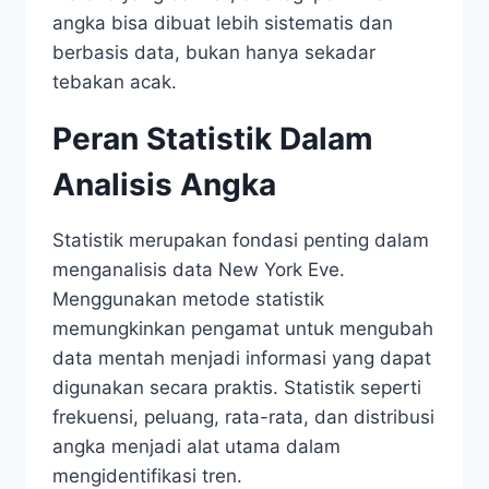
angka bisa dibuat lebih sistematis dan
berbasis data, bukan hanya sekadar
tebakan acak.
Peran Statistik Dalam
Analisis Angka
Statistik merupakan fondasi penting dalam
menganalisis data New York Eve.
Menggunakan metode statistik
memungkinkan pengamat untuk mengubah
data mentah menjadi informasi yang dapat
digunakan secara praktis. Statistik seperti
frekuensi, peluang, rata-rata, dan distribusi
angka menjadi alat utama dalam
mengidentifikasi tren.