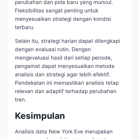
perubahan dan pola baru yang muncul.
Fleksibilitas sangat penting untuk
menyesuaikan strategi dengan kondisi
terbaru.
Selain itu, strategi harian dapat dilengkapi
dengan evaluasi rutin. Dengan
mengevaluasi hasil dari setiap periode,
pengamat dapat menyesuaikan metode
analisis dan strategi agar lebih efektif.
Pendekatan ini memastikan analisis tetap
relevan dan adaptif terhadap perubahan
tren.
Kesimpulan
Analisis data New York Eve merupakan