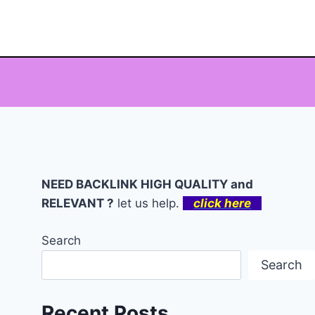
NEED BACKLINK HIGH QUALITY and
RELEVANT ?
let us help.
click here
Search
Search
Recent Posts