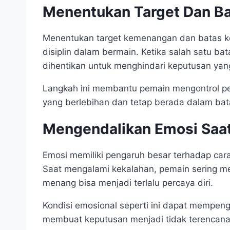
Menentukan Target Dan Ba
Menentukan target kemenangan dan batas k
disiplin dalam bermain. Ketika salah satu ba
dihentikan untuk menghindari keputusan yang
Langkah ini membantu pemain mengontrol pe
yang berlebihan dan tetap berada dalam bat
Mengendalikan Emosi Saa
Emosi memiliki pengaruh besar terhadap ca
Saat mengalami kekalahan, pemain sering m
menang bisa menjadi terlalu percaya diri.
Kondisi emosional seperti ini dapat mempeng
membuat keputusan menjadi tidak terencana 