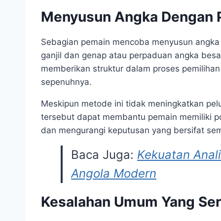
Menyusun Angka Dengan 
Sebagian pemain mencoba menyusun angka 
ganjil dan genap atau perpaduan angka besar
memberikan struktur dalam proses pemilihan 
sepenuhnya.
Meskipun metode ini tidak meningkatkan pe
tersebut dapat membantu pemain memiliki pol
dan mengurangi keputusan yang bersifat se
Baca Juga:
Kekuatan Anali
Angola Modern
Kesalahan Umum Yang Seri