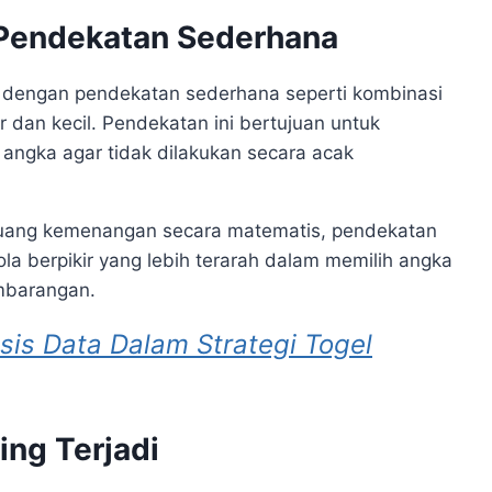
Pendekatan Sederhana
dengan pendekatan sederhana seperti kombinasi
 dan kecil. Pendekatan ini bertujuan untuk
angka agar tidak dilakukan secara acak
luang kemenangan secara matematis, pendekatan
a berpikir yang lebih terarah dalam memilih angka
mbarangan.
sis Data Dalam Strategi Togel
ng Terjadi