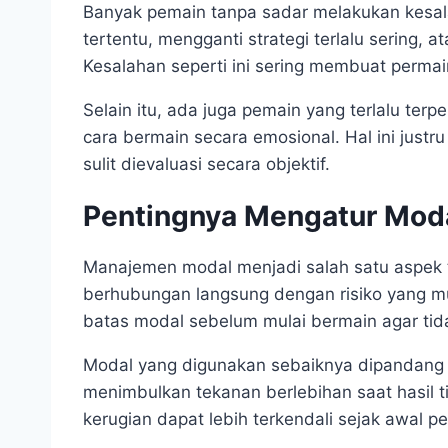
Banyak pemain tanpa sadar melakukan kesala
tertentu, mengganti strategi terlalu sering, 
Kesalahan seperti ini sering membuat permaina
Selain itu, ada juga pemain yang terlalu te
cara bermain secara emosional. Hal ini just
sulit dievaluasi secara objektif.
Pentingnya Mengatur Moda
Manajemen modal menjadi salah satu aspek 
berhubungan langsung dengan risiko yang m
batas modal sebelum mulai bermain agar ti
Modal yang digunakan sebaiknya dipandang s
menimbulkan tekanan berlebihan saat hasil t
kerugian dapat lebih terkendali sejak awal p