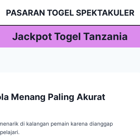
PASARAN TOGEL SPEKTAKULER
Jackpot Togel Tanzania
ola Menang Paling Akurat
menarik di kalangan pemain karena dianggap
pelajari.