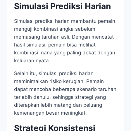
Simulasi Prediksi Harian
Simulasi prediksi harian membantu pemain
menguji kombinasi angka sebelum
memasang taruhan asli. Dengan mencatat
hasil simulasi, pemain bisa melihat
kombinasi mana yang paling dekat dengan
keluaran nyata.
Selain itu, simulasi prediksi harian
meminimalkan risiko kerugian. Pemain
dapat mencoba beberapa skenario taruhan
terlebih dahulu, sehingga strategi yang
diterapkan lebih matang dan peluang
kemenangan besar meningkat.
Strategi Konsistensi