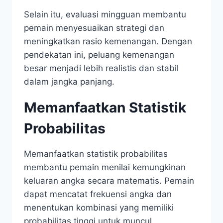
Selain itu, evaluasi mingguan membantu
pemain menyesuaikan strategi dan
meningkatkan rasio kemenangan. Dengan
pendekatan ini, peluang kemenangan
besar menjadi lebih realistis dan stabil
dalam jangka panjang.
Memanfaatkan Statistik
Probabilitas
Memanfaatkan statistik probabilitas
membantu pemain menilai kemungkinan
keluaran angka secara matematis. Pemain
dapat mencatat frekuensi angka dan
menentukan kombinasi yang memiliki
probabilitas tinggi untuk muncul.