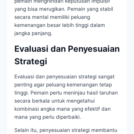
pemain menghindari keputusan impulsif
yang bisa merugikan. Pemain yang stabil
secara mental memiliki peluang
kemenangan besar lebih tinggi dalam
jangka panjang.
Evaluasi dan Penyesuaian
Strategi
Evaluasi dan penyesuaian strategi sangat
penting agar peluang kemenangan tetap
tinggi. Pemain perlu meninjau hasil taruhan
secara berkala untuk mengetahui
kombinasi angka mana yang efektif dan
mana yang perlu diperbaiki.
Selain itu, penyesuaian strategi membantu