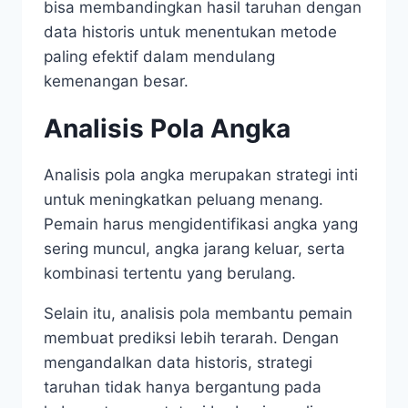
bisa membandingkan hasil taruhan dengan
data historis untuk menentukan metode
paling efektif dalam mendulang
kemenangan besar.
Analisis Pola Angka
Analisis pola angka merupakan strategi inti
untuk meningkatkan peluang menang.
Pemain harus mengidentifikasi angka yang
sering muncul, angka jarang keluar, serta
kombinasi tertentu yang berulang.
Selain itu, analisis pola membantu pemain
membuat prediksi lebih terarah. Dengan
mengandalkan data historis, strategi
taruhan tidak hanya bergantung pada