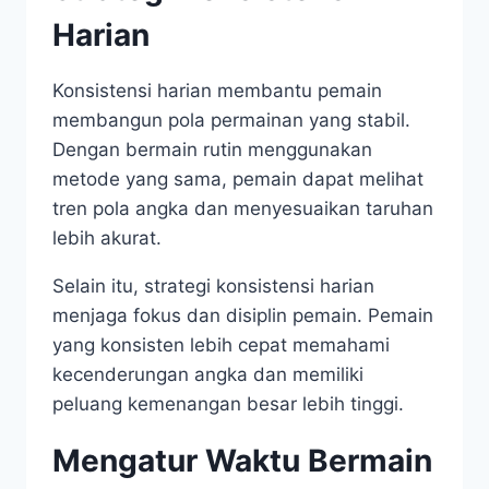
Harian
Konsistensi harian membantu pemain
membangun pola permainan yang stabil.
Dengan bermain rutin menggunakan
metode yang sama, pemain dapat melihat
tren pola angka dan menyesuaikan taruhan
lebih akurat.
Selain itu, strategi konsistensi harian
menjaga fokus dan disiplin pemain. Pemain
yang konsisten lebih cepat memahami
kecenderungan angka dan memiliki
peluang kemenangan besar lebih tinggi.
Mengatur Waktu Bermain