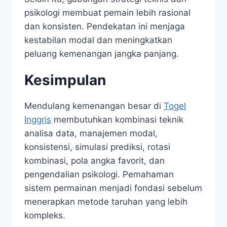
psikologi membuat pemain lebih rasional
dan konsisten. Pendekatan ini menjaga
kestabilan modal dan meningkatkan
peluang kemenangan jangka panjang.
Kesimpulan
Mendulang kemenangan besar di
Togel
Inggris
membutuhkan kombinasi teknik
analisa data, manajemen modal,
konsistensi, simulasi prediksi, rotasi
kombinasi, pola angka favorit, dan
pengendalian psikologi. Pemahaman
sistem permainan menjadi fondasi sebelum
menerapkan metode taruhan yang lebih
kompleks.