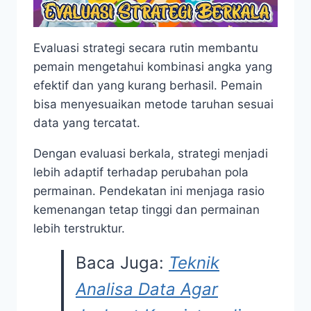
Evaluasi strategi secara rutin membantu
pemain mengetahui kombinasi angka yang
efektif dan yang kurang berhasil. Pemain
bisa menyesuaikan metode taruhan sesuai
data yang tercatat.
Dengan evaluasi berkala, strategi menjadi
lebih adaptif terhadap perubahan pola
permainan. Pendekatan ini menjaga rasio
kemenangan tetap tinggi dan permainan
lebih terstruktur.
Baca Juga:
Teknik
Analisa Data Agar