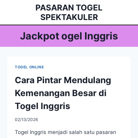
Skip
PASARAN TOGEL
to
SPEKTAKULER
content
Jackpot ogel Inggris
TOGEL ONLINE
Cara Pintar Mendulang
Kemenangan Besar di
Togel Inggris
02/13/2026
Togel Inggris menjadi salah satu pasaran