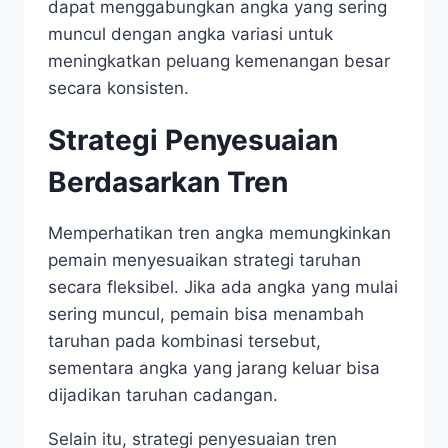
dapat menggabungkan angka yang sering
muncul dengan angka variasi untuk
meningkatkan peluang kemenangan besar
secara konsisten.
Strategi Penyesuaian
Berdasarkan Tren
Memperhatikan tren angka memungkinkan
pemain menyesuaikan strategi taruhan
secara fleksibel. Jika ada angka yang mulai
sering muncul, pemain bisa menambah
taruhan pada kombinasi tersebut,
sementara angka yang jarang keluar bisa
dijadikan taruhan cadangan.
Selain itu, strategi penyesuaian tren