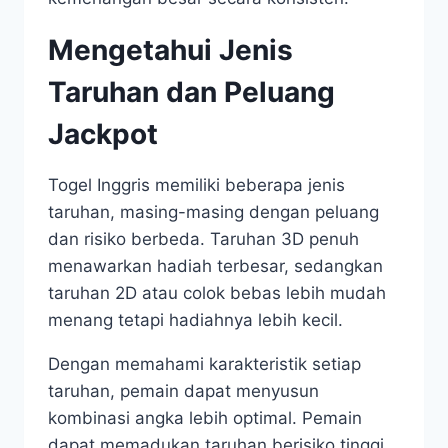
Mengetahui Jenis
Taruhan dan Peluang
Jackpot
Togel Inggris memiliki beberapa jenis
taruhan, masing-masing dengan peluang
dan risiko berbeda. Taruhan 3D penuh
menawarkan hadiah terbesar, sedangkan
taruhan 2D atau colok bebas lebih mudah
menang tetapi hadiahnya lebih kecil.
Dengan memahami karakteristik setiap
taruhan, pemain dapat menyusun
kombinasi angka lebih optimal. Pemain
dapat memadukan taruhan berisiko tinggi