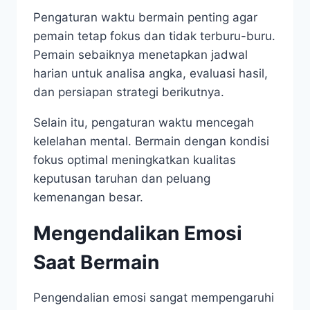
Pengaturan waktu bermain penting agar
pemain tetap fokus dan tidak terburu-buru.
Pemain sebaiknya menetapkan jadwal
harian untuk analisa angka, evaluasi hasil,
dan persiapan strategi berikutnya.
Selain itu, pengaturan waktu mencegah
kelelahan mental. Bermain dengan kondisi
fokus optimal meningkatkan kualitas
keputusan taruhan dan peluang
kemenangan besar.
Mengendalikan Emosi
Saat Bermain
Pengendalian emosi sangat mempengaruhi