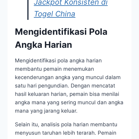
Jackpot Konsisten di
Togel China
Mengidentifikasi Pola
Angka Harian
Mengidentifikasi pola angka harian
membantu pemain menemukan
kecenderungan angka yang muncul dalam
satu hari pengundian. Dengan mencatat
hasil keluaran harian, pemain bisa menilai
angka mana yang sering muncul dan angka
mana yang jarang keluar.
Selain itu, analisis pola harian membantu
menyusun taruhan lebih terarah. Pemain