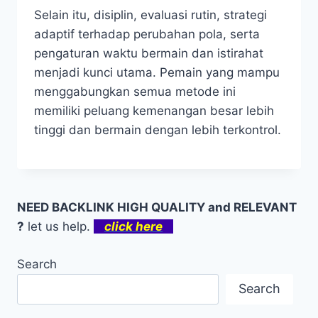
Selain itu, disiplin, evaluasi rutin, strategi
adaptif terhadap perubahan pola, serta
pengaturan waktu bermain dan istirahat
menjadi kunci utama. Pemain yang mampu
menggabungkan semua metode ini
memiliki peluang kemenangan besar lebih
tinggi dan bermain dengan lebih terkontrol.
NEED BACKLINK HIGH QUALITY and RELEVANT
?
let us help.
click here
Search
Search