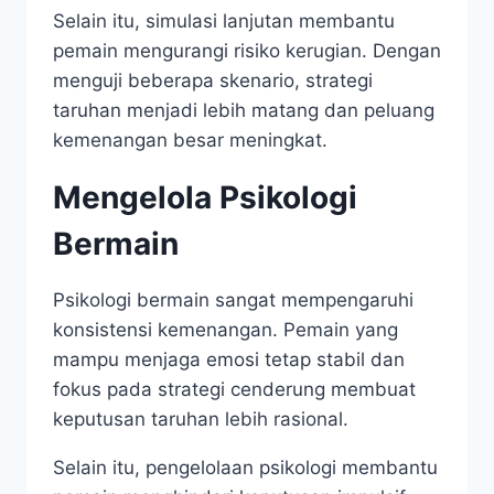
Selain itu, simulasi lanjutan membantu
pemain mengurangi risiko kerugian. Dengan
menguji beberapa skenario, strategi
taruhan menjadi lebih matang dan peluang
kemenangan besar meningkat.
Mengelola Psikologi
Bermain
Psikologi bermain sangat mempengaruhi
konsistensi kemenangan. Pemain yang
mampu menjaga emosi tetap stabil dan
fokus pada strategi cenderung membuat
keputusan taruhan lebih rasional.
Selain itu, pengelolaan psikologi membantu