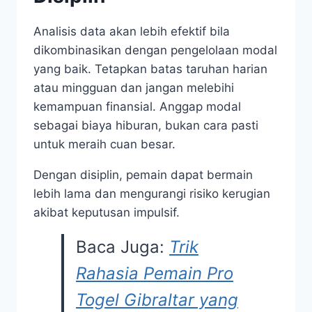
Analisis data akan lebih efektif bila
dikombinasikan dengan pengelolaan modal
yang baik. Tetapkan batas taruhan harian
atau mingguan dan jangan melebihi
kemampuan finansial. Anggap modal
sebagai biaya hiburan, bukan cara pasti
untuk meraih cuan besar.
Dengan disiplin, pemain dapat bermain
lebih lama dan mengurangi risiko kerugian
akibat keputusan impulsif.
Baca Juga:
Trik
Rahasia Pemain Pro
Togel Gibraltar yang