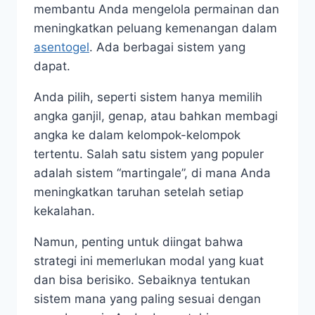
membantu Anda mengelola permainan dan
meningkatkan peluang kemenangan dalam
asentogel
. Ada berbagai sistem yang
dapat.
Anda pilih, seperti sistem hanya memilih
angka ganjil, genap, atau bahkan membagi
angka ke dalam kelompok-kelompok
tertentu. Salah satu sistem yang populer
adalah sistem “martingale”, di mana Anda
meningkatkan taruhan setelah setiap
kekalahan.
Namun, penting untuk diingat bahwa
strategi ini memerlukan modal yang kuat
dan bisa berisiko. Sebaiknya tentukan
sistem mana yang paling sesuai dengan