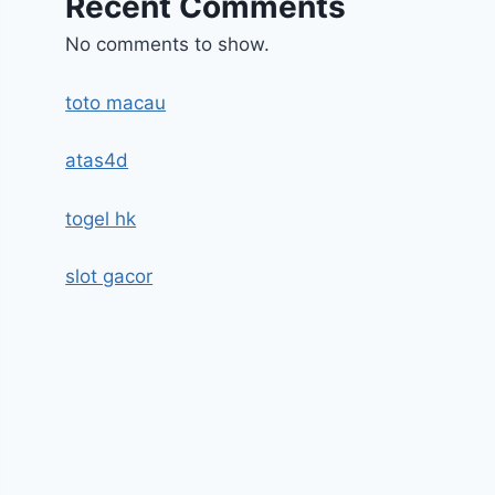
Recent Comments
No comments to show.
toto macau
atas4d
togel hk
slot gacor