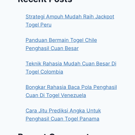
Strategi Ampuh Mudah Raih Jackpot
Togel Peru
Panduan Bermain Togel Chile
Penghasil Cuan Besar
Teknik Rahasia Mudah Cuan Besar Di
Togel Colombia
Bongkar Rahasia Baca Pola Penghasil
Cuan Di Togel Venezuela
Cara Jitu Prediksi Angka Untuk
Penghasil Cuan Togel Panama