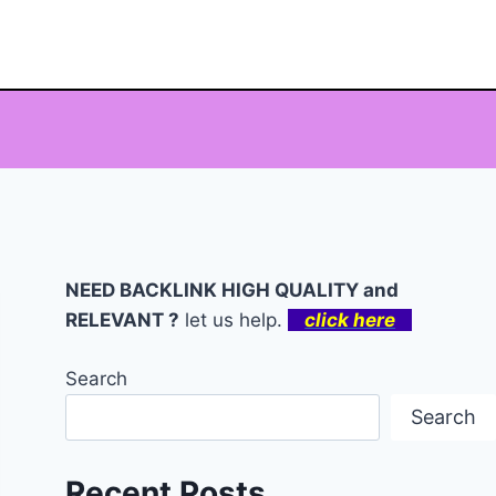
NEED BACKLINK HIGH QUALITY and
RELEVANT ?
let us help.
click here
Search
Search
Recent Posts