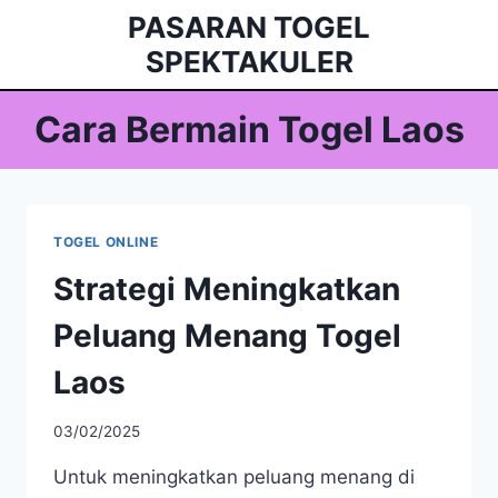
Skip
PASARAN TOGEL
to
SPEKTAKULER
content
Cara Bermain Togel Laos
TOGEL ONLINE
Strategi Meningkatkan
Peluang Menang Togel
Laos
03/02/2025
Untuk meningkatkan peluang menang di