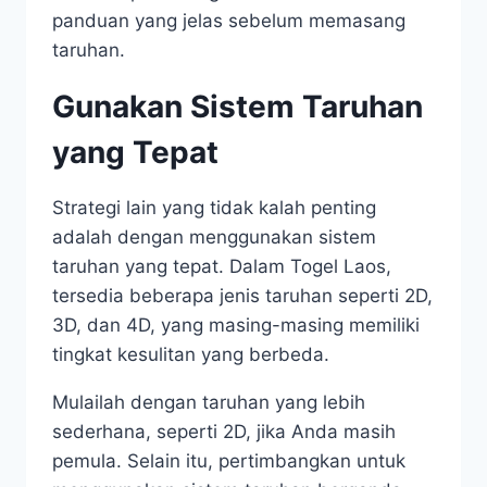
panduan yang jelas sebelum memasang
taruhan.
Gunakan Sistem Taruhan
yang Tepat
Strategi lain yang tidak kalah penting
adalah dengan menggunakan sistem
taruhan yang tepat. Dalam Togel Laos,
tersedia beberapa jenis taruhan seperti 2D,
3D, dan 4D, yang masing-masing memiliki
tingkat kesulitan yang berbeda.
Mulailah dengan taruhan yang lebih
sederhana, seperti 2D, jika Anda masih
pemula. Selain itu, pertimbangkan untuk