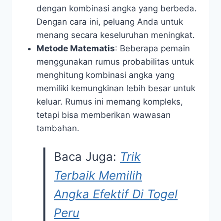
dengan kombinasi angka yang berbeda.
Dengan cara ini, peluang Anda untuk
menang secara keseluruhan meningkat.
Metode Matematis
: Beberapa pemain
menggunakan rumus probabilitas untuk
menghitung kombinasi angka yang
memiliki kemungkinan lebih besar untuk
keluar. Rumus ini memang kompleks,
tetapi bisa memberikan wawasan
tambahan.
Baca Juga:
Trik
Terbaik Memilih
Angka Efektif Di Togel
Peru