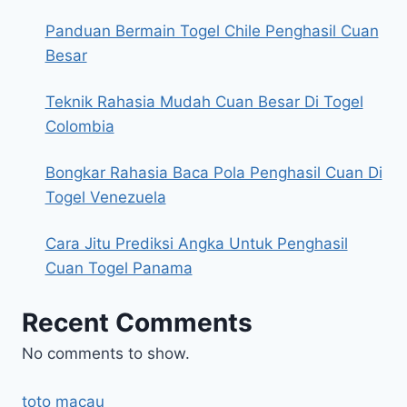
Panduan Bermain Togel Chile Penghasil Cuan
Besar
Teknik Rahasia Mudah Cuan Besar Di Togel
Colombia
Bongkar Rahasia Baca Pola Penghasil Cuan Di
Togel Venezuela
Cara Jitu Prediksi Angka Untuk Penghasil
Cuan Togel Panama
Recent Comments
No comments to show.
toto macau