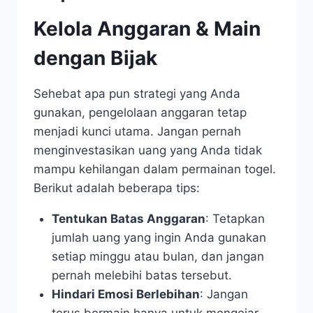
Kelola Anggaran & Main
dengan Bijak
Sehebat apa pun strategi yang Anda
gunakan, pengelolaan anggaran tetap
menjadi kunci utama. Jangan pernah
menginvestasikan uang yang Anda tidak
mampu kehilangan dalam permainan togel.
Berikut adalah beberapa tips:
Tentukan Batas Anggaran
: Tetapkan
jumlah uang yang ingin Anda gunakan
setiap minggu atau bulan, dan jangan
pernah melebihi batas tersebut.
Hindari Emosi Berlebihan
: Jangan