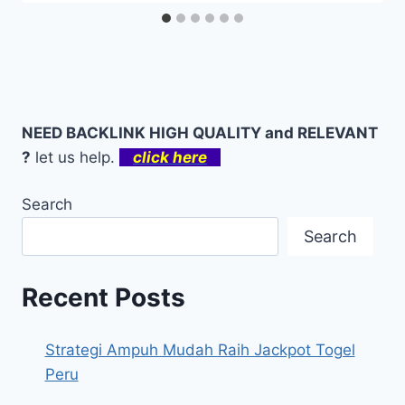
NEED BACKLINK HIGH QUALITY and RELEVANT
?
let us help.
click here
Search
Search
Recent Posts
Strategi Ampuh Mudah Raih Jackpot Togel
Peru