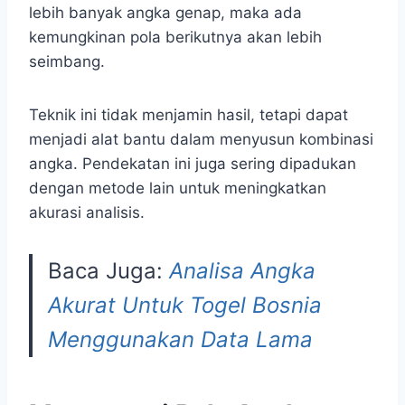
lebih banyak angka genap, maka ada
kemungkinan pola berikutnya akan lebih
seimbang.
Teknik ini tidak menjamin hasil, tetapi dapat
menjadi alat bantu dalam menyusun kombinasi
angka. Pendekatan ini juga sering dipadukan
dengan metode lain untuk meningkatkan
akurasi analisis.
Baca Juga:
Analisa Angka
Akurat Untuk Togel Bosnia
Menggunakan Data Lama