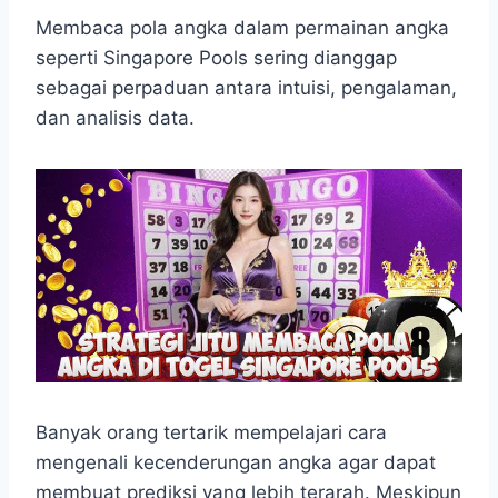
h
a
e
e
k
i
a
c
s
l
y
n
Membaca pola angka dalam permainan angka
t
e
s
e
p
e
seperti Singapore Pools sering dianggap
s
b
e
g
e
sebagai perpaduan antara intuisi, pengalaman,
A
o
n
r
dan analisis data.
p
o
g
a
p
k
e
m
r
Banyak orang tertarik mempelajari cara
mengenali kecenderungan angka agar dapat
membuat prediksi yang lebih terarah. Meskipun