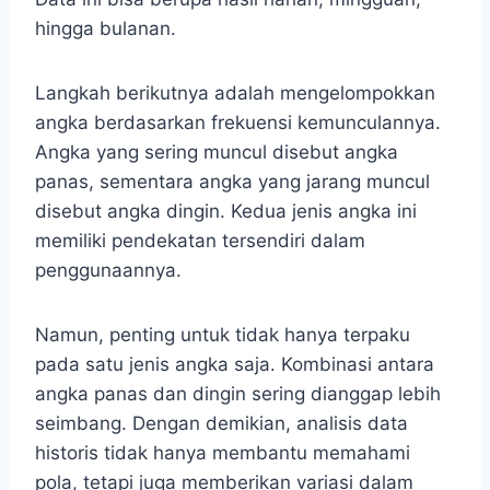
hingga bulanan.
Langkah berikutnya adalah mengelompokkan
angka berdasarkan frekuensi kemunculannya.
Angka yang sering muncul disebut angka
panas, sementara angka yang jarang muncul
disebut angka dingin. Kedua jenis angka ini
memiliki pendekatan tersendiri dalam
penggunaannya.
Namun, penting untuk tidak hanya terpaku
pada satu jenis angka saja. Kombinasi antara
angka panas dan dingin sering dianggap lebih
seimbang. Dengan demikian, analisis data
historis tidak hanya membantu memahami
pola, tetapi juga memberikan variasi dalam