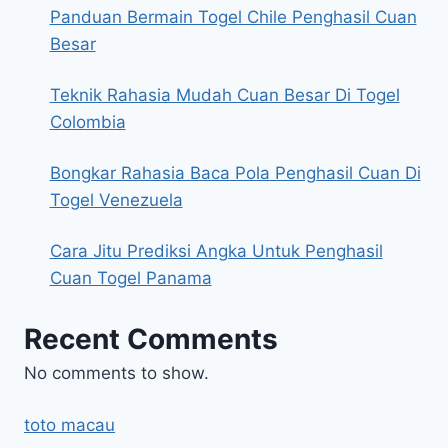
Panduan Bermain Togel Chile Penghasil Cuan
Besar
Teknik Rahasia Mudah Cuan Besar Di Togel
Colombia
Bongkar Rahasia Baca Pola Penghasil Cuan Di
Togel Venezuela
Cara Jitu Prediksi Angka Untuk Penghasil
Cuan Togel Panama
Recent Comments
No comments to show.
toto macau