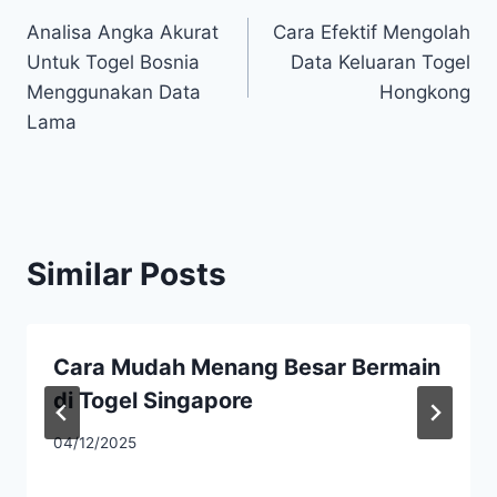
Post
Analisa Angka Akurat
Cara Efektif Mengolah
navigation
Untuk Togel Bosnia
Data Keluaran Togel
Menggunakan Data
Hongkong
Lama
Similar Posts
Cara Mudah Menang Besar Bermain
di Togel Singapore
04/12/2025