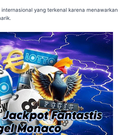
l internasional yang terkenal karena menawarkan
arik.