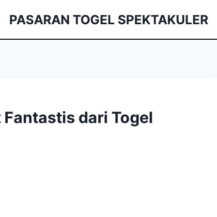
PASARAN TOGEL SPEKTAKULER
Fantastis dari Togel