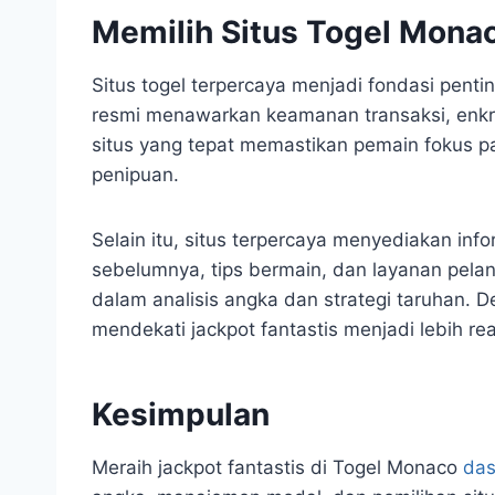
Memilih Situs Togel Mona
Situs togel terpercaya menjadi fondasi penti
resmi menawarkan keamanan transaksi, enkri
situs yang tepat memastikan pemain fokus pad
penipuan.
Selain itu, situs terpercaya menyediakan info
sebelumnya, tips bermain, dan layanan pela
dalam analisis angka dan strategi taruhan. D
mendekati jackpot fantastis menjadi lebih rea
Kesimpulan
Meraih jackpot fantastis di Togel Monaco
das