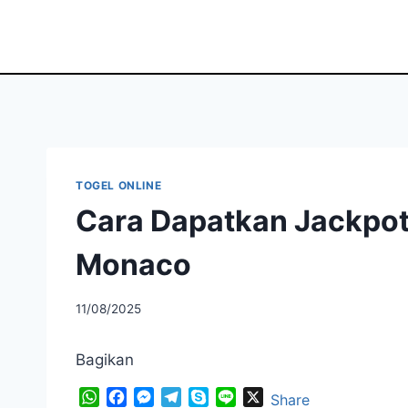
Skip
to
content
TOGEL ONLINE
Cara Dapatkan Jackpot 
Monaco
11/08/2025
Bagikan
W
F
M
T
S
L
X
Share