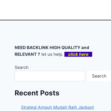
NEED BACKLINK HIGH QUALITY and
RELEVANT ?
let us help.
click here
Search
Search
Recent Posts
Strategi Ampuh Mudah Raih Jackpot