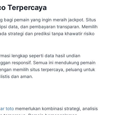
co Terpercaya
ng bagi pemain yang ingin meraih jackpot. Situs
psi data, dan pembayaran transparan. Memilih
a strategi dan prediksi tanpa khawatir risiko
rmasi lengkap seperti data hasil undian
nggan responsif. Semua ini mendukung pemain
engan memilih situs terpercaya, peluang untuk
listis dan aman.
ar toto
memerlukan kombinasi strategi, analisis