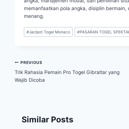
angka, manajemen modal, dan pemilihan sit
memanfaatkan pola angka, disiplin bermain, 
menang.
Post
#
Jaclpot Togel Monaco
#
PASARAN TOGEL SPEKTA
Tags:
Post
PREVIOUS
Trik Rahasia Pemain Pro Togel Gibraltar yang
navigation
Wajib Dicoba
Similar Posts